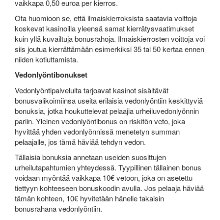
vaikkapa 0,50 euroa per kierros.
Ota huomioon se, että ilmaiskierroksista saatavia voittoja
koskevat kasinoilla yleensä samat kierrätysvaatimukset
kuin yllä kuvailtuja bonusrahoja. Ilmaiskierrosten voittoja voi
siis joutua kierrättämään esimerkiksi 35 tai 50 kertaa ennen
niiden kotiuttamista.
Vedonlyöntibonukset
Vedonlyöntipalveluita tarjoavat kasinot sisältävät
bonusvalikoimiinsa useita erilaisia vedonlyöntiin keskittyviä
bonuksia, jotka houkuttelevat pelaajia urheiluvedonlyönnin
pariin. Yleinen vedonlyöntibonus on riskitön veto, joka
hyvittää yhden vedonlyönnissä menetetyn summan
pelaajalle, jos tämä häviää tehdyn vedon.
Tällaisia bonuksia annetaan useiden suosittujen
urheilutapahtumien yhteydessä. Tyypillinen tällainen bonus
voidaan myöntää vaikkapa 10€ vetoon, joka on asetettu
tiettyyn kohteeseen bonuskoodin avulla. Jos pelaaja häviää
tämän kohteen, 10€ hyvitetään hänelle takaisin
bonusrahana vedonlyöntiin.